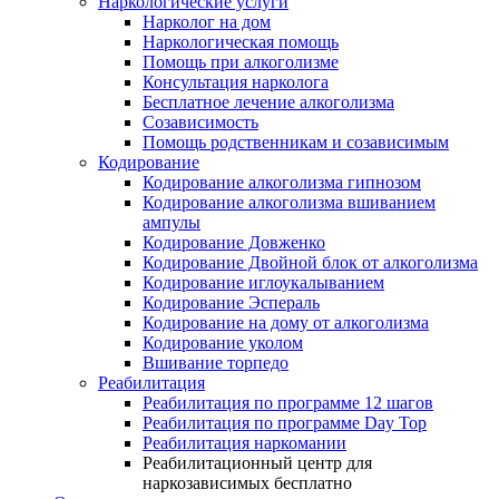
Наркологические услуги
Нарколог на дом
Наркологическая помощь
Помощь при алкоголизме
Консультация нарколога
Бесплатное лечение алкоголизма
Созависимость
Помощь родственникам и созависимым
Кодирование
Кодирование алкоголизма гипнозом
Кодирование алкоголизма вшиванием
ампулы
Кодирование Довженко
Кодирование Двойной блок от алкоголизма
Кодирование иглоукалыванием
Кодирование Эспераль
Кодирование на дому от алкоголизма
Кодирование уколом
Вшивание торпедо
Реабилитация
Реабилитация по программе 12 шагов
Реабилитация по программе Day Top
Реабилитация наркомании
Реабилитационный центр для
наркозависимых бесплатно