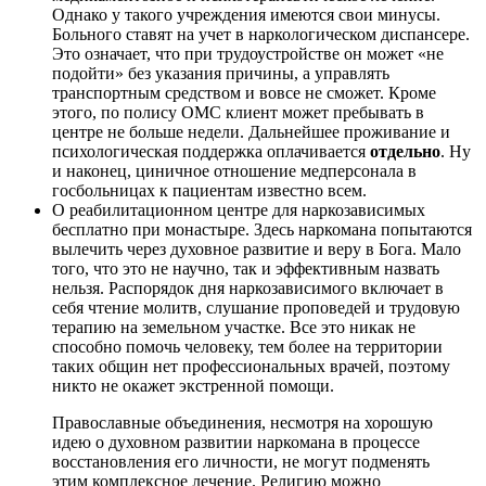
Однако у такого учреждения имеются свои минусы.
Больного ставят на учет в наркологическом диспансере.
Это означает, что при трудоустройстве он может «не
подойти» без указания причины, а управлять
транспортным средством и вовсе не сможет. Кроме
этого, по полису ОМС клиент может пребывать в
центре не больше недели. Дальнейшее проживание и
психологическая поддержка оплачивается
отдельно
. Ну
и наконец, циничное отношение медперсонала в
госбольницах к пациентам известно всем.
О реабилитационном центре для наркозависимых
бесплатно при монастыре. Здесь наркомана попытаются
вылечить через духовное развитие и веру в Бога. Мало
того, что это не научно, так и эффективным назвать
нельзя. Распорядок дня наркозависимого включает в
себя чтение молитв, слушание проповедей и трудовую
терапию на земельном участке. Все это никак не
способно помочь человеку, тем более на территории
таких общин нет профессиональных врачей, поэтому
никто не окажет экстренной помощи.
Православные объединения, несмотря на хорошую
идею о духовном развитии наркомана в процессе
восстановления его личности, не могут подменять
этим комплексное лечение. Религию можно