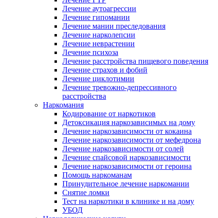
Лечение аутоагрессии
Лечение гипомании
Лечение мании преследования
Лечение нарколепсии
Лечение неврастении
Лечение психоза
Лечение расстройства пищевого поведения
Лечение страхов и фобий
Лечение циклотимии
Лечение тревожно-депрессивного
расстройства
Наркомания
Кодирование от наркотиков
Детоксикация наркозависимых на дому
Лечение наркозависимости от кокаина
Лечение наркозависимости от мефедрона
Лечение наркозависимости от солей
Лечение спайсовой наркозависимости
Лечение наркозависимости от героина
Помощь наркоманам
Принудительное лечение наркомании
Снятие ломки
Тест на наркотики в клинике и на дому
УБОД