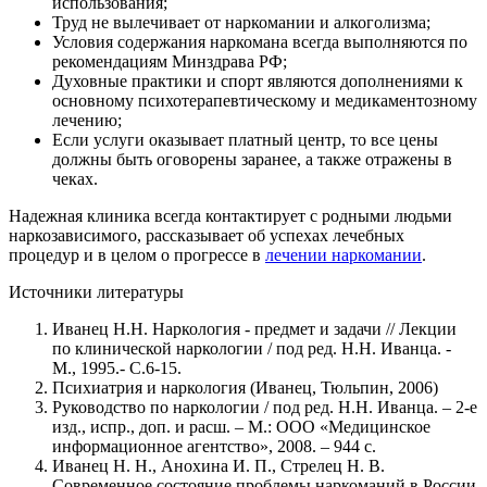
использования;
Труд не вылечивает от наркомании и алкоголизма;
Условия содержания наркомана всегда выполняются по
рекомендациям Минздрава РФ;
Духовные практики и спорт являются дополнениями к
основному психотерапевтическому и медикаментозному
лечению;
Если услуги оказывает платный центр, то все цены
должны быть оговорены заранее, а также отражены в
чеках.
Надежная клиника всегда контактирует с родными людьми
наркозависимого, рассказывает об успехах лечебных
процедур и в целом о прогрессе в
лечении наркомании
.
Источники литературы
Иванец Н.Н. Наркология - предмет и задачи // Лекции
по клинической наркологии / под ред. Н.Н. Иванца. -
М., 1995.- С.6-15.
Психиатрия и наркология (Иванец, Тюльпин, 2006)
Руководство по наркологии / под ред. Н.Н. Иванца. – 2-е
изд., испр., доп. и расш. – М.: ООО «Медицинское
информационное агентство», 2008. – 944 с.
Иванец Н. Н., Анохина И. П., Стрелец Н. В.
Современное состояние проблемы наркоманий в России