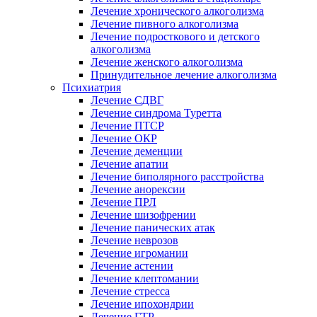
Лечение хронического алкоголизма
Лечение пивного алкоголизма
Лечение подросткового и детского
алкоголизма
Лечение женского алкоголизма
Принудительное лечение алкоголизма
Психиатрия
Лечение СДВГ
Лечение синдрома Туретта
Лечение ПТСР
Лечение ОКР
Лечение деменции
Лечение апатии
Лечение биполярного расстройства
Лечение анорексии
Лечение ПРЛ
Лечение шизофрении
Лечение панических атак
Лечение неврозов
Лечение игромании
Лечение астении
Лечение клептомании
Лечение стресса
Лечение ипохондрии
Лечение ГТР