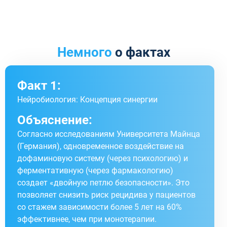
Немного
о фактах
Факт 1:
Нейробиология: Концепция синергии
Объяснение:
Согласно исследованиям Университета Майнца
(Германия), одновременное воздействие на
дофаминовую систему (через психологию) и
ферментативную (через фармакологию)
создает «двойную петлю безопасности». Это
позволяет снизить риск рецидива у пациентов
со стажем зависимости более 5 лет на 60%
эффективнее, чем при монотерапии.