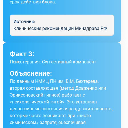
срок действия блока.
Источник:
Клинические рекомендации Минздрава РФ
Факт 3:
Психотерапия: Суггестивный компонент
Объяснение:
По данным НМИЦ ПН им. В.М. Бехтерева,
вторая составляющая (метод Довженко или
Эриксоновский гипноз) работает с
«психологической тягой». Это устраняет
депрессивные состояния и раздражительность,
которые часто возникают при «чисто
химическом» запрете, обеспечивая