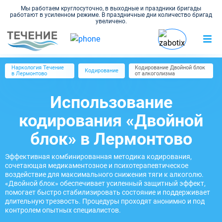
Мы работаем круглосуточно, в выходные и праздники бригады
работают в усиленном режиме. В праздничные дни количество бригад
увеличено.
Наркология Течение
Кодирование Двойной блок
Кодирование
в Лермонтово
от алкоголизма
Использование
кодирования «Двойной
блок» в Лермонтово
Эффективная комбинированная методика кодирования,
сочетающая медикаментозное и психотерапевтическое
воздействие для максимального снижения тяги к алкоголю.
«Двойной блок» обеспечивает усиленный защитный эффект,
помогает быстро стабилизировать состояние и поддерживает
длительную трезвость. Процедуры проходят анонимно и под
контролем опытных специалистов.