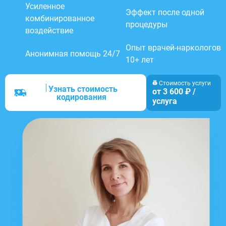
Усиленное
Эффект после одной
комбинированное
процедуры
воздействие
Опыт врачей-наркологов
Анонимная помощь 24/7
10+ лет
Стоимость услуги
Узнать стоимость
от 3 600 ₽ /
кодирования
услуга