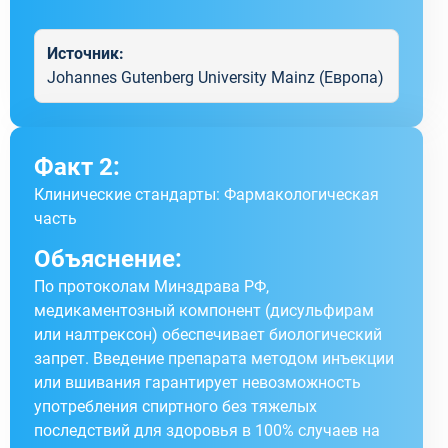
Источник:
Johannes Gutenberg University Mainz (Европа)
Факт 2:
Клинические стандарты: Фармакологическая
часть
Объяснение:
По протоколам Минздрава РФ,
медикаментозный компонент (дисульфирам
или налтрексон) обеспечивает биологический
запрет. Введение препарата методом инъекции
или вшивания гарантирует невозможность
употребления спиртного без тяжелых
последствий для здоровья в 100% случаев на