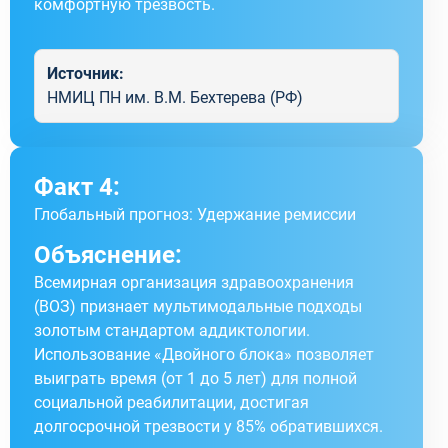
комфортную трезвость.
Источник:
НМИЦ ПН им. В.М. Бехтерева (РФ)
Факт 4:
Глобальный прогноз: Удержание ремиссии
Объяснение:
Всемирная организация здравоохранения
(ВОЗ) признает мультимодальные подходы
золотым стандартом аддиктологии.
Использование «Двойного блока» позволяет
выиграть время (от 1 до 5 лет) для полной
социальной реабилитации, достигая
долгосрочной трезвости у 85% обратившихся.