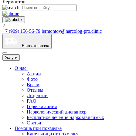
Лермонтов
2
+7 (909) 156-56-79
lermontov@narcolog-pro.clinic
Вызвать врача
Услуги
О нас
Акции
Фото
Врачи
Отзывы
Лицензии
FAQ
Горячая линия
Наркологический диспансер
Бесплатное лечение наркозависимых
Статьи
Помощь при похмелье
Капельница от похмелья