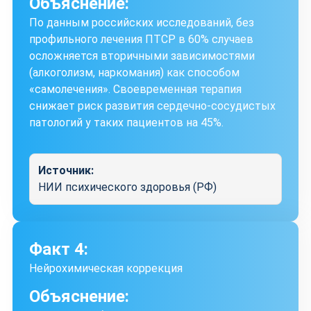
Объяснение:
По данным российских исследований, без
профильного лечения ПТСР в 60% случаев
осложняется вторичными зависимостями
(алкоголизм, наркомания) как способом
«самолечения». Своевременная терапия
снижает риск развития сердечно-сосудистых
патологий у таких пациентов на 45%.
Источник:
НИИ психического здоровья (РФ)
Факт 4:
Нейрохимическая коррекция
Объяснение: