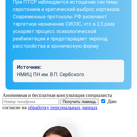
При ПТСР наблюдается истощение системы
серотонина и критический выброс кортизола.
Современные протоколы РФ включают
таргетное назначение СИОЗС, что в 2,5 раза
ускоряет процесс психологической
реабилитации и предотвращает переход
расстройства в хроническую форму.
Источник:
НМИЦ ПН им. В.П. Сербского
Анонимная и бесплатная
консультация специалиста
Даю
Получить помощь
согласие на
обработку персональных данных