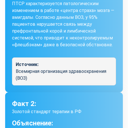
ПТСР характеризуется патологическим
изменением в работе «центра страха» мозга —
амигдалы. Согласно данным ВОЗ, у 95%
пациентов нарушается связь между
префронтальной корой и лимбической
системой, что приводит к неконтролируемым
«флешбэкам» даже в безопасной обстановке.
Источник:
Всемирная организация здравоохранения
(ВОЗ)
Факт 2:
Золотой стандарт терапии в РФ
Объяснение: