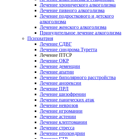
Лечение хронического алкоголизма
Лечение пивного алкоголизма
Лечение подросткового и детского
алкоголизма
Лечение женского алкоголизма
Принудительное лечение алкоголизма
Психиатрия
Лечение СДВГ
Лечение синдрома Туретта
Лечение ПТСР
Лечение ОКР
Лечение деменции
Лечение апатии
Лечение биполярного расстройства
Лечение анорексии
Лечение ПРЛ
Лечение шизофрении
Лечение панических атак
Лечение неврозов
Лечение игромании
Лечение астении
Лечение клептомании
Лечение стресса
Лечение ипохондрии
Лечение ГТР