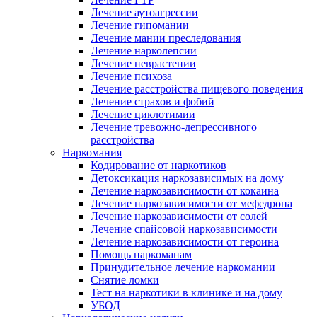
Лечение аутоагрессии
Лечение гипомании
Лечение мании преследования
Лечение нарколепсии
Лечение неврастении
Лечение психоза
Лечение расстройства пищевого поведения
Лечение страхов и фобий
Лечение циклотимии
Лечение тревожно-депрессивного
расстройства
Наркомания
Кодирование от наркотиков
Детоксикация наркозависимых на дому
Лечение наркозависимости от кокаина
Лечение наркозависимости от мефедрона
Лечение наркозависимости от солей
Лечение спайсовой наркозависимости
Лечение наркозависимости от героина
Помощь наркоманам
Принудительное лечение наркомании
Снятие ломки
Тест на наркотики в клинике и на дому
УБОД