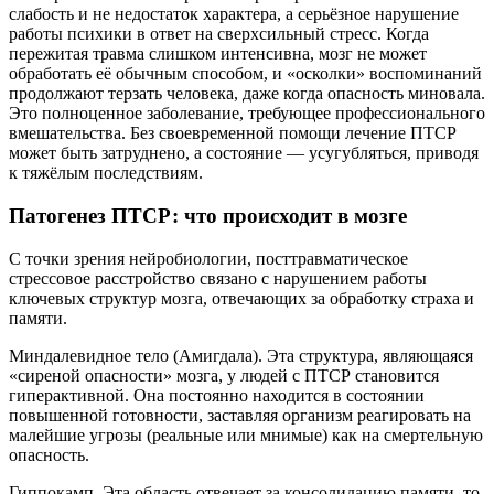
слабость и не недостаток характера, а серьёзное нарушение
работы психики в ответ на сверхсильный стресс. Когда
пережитая травма слишком интенсивна, мозг не может
обработать её обычным способом, и «осколки» воспоминаний
продолжают терзать человека, даже когда опасность миновала.
Это полноценное заболевание, требующее профессионального
вмешательства. Без своевременной помощи лечение ПТСР
может быть затруднено, а состояние — усугубляться, приводя
к тяжёлым последствиям.
Патогенез ПТСР: что происходит в мозге
С точки зрения нейробиологии, посттравматическое
стрессовое расстройство связано с нарушением работы
ключевых структур мозга, отвечающих за обработку страха и
памяти.
Миндалевидное тело (Амигдала). Эта структура, являющаяся
«сиреной опасности» мозга, у людей с ПТСР становится
гиперактивной. Она постоянно находится в состоянии
повышенной готовности, заставляя организм реагировать на
малейшие угрозы (реальные или мнимые) как на смертельную
опасность.
Гиппокамп. Эта область отвечает за консолидацию памяти, то