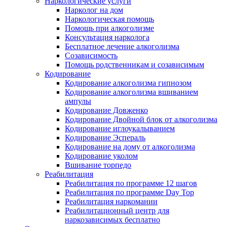
Наркологические услуги
Нарколог на дом
Наркологическая помощь
Помощь при алкоголизме
Консультация нарколога
Бесплатное лечение алкоголизма
Созависимость
Помощь родственникам и созависимым
Кодирование
Кодирование алкоголизма гипнозом
Кодирование алкоголизма вшиванием
ампулы
Кодирование Довженко
Кодирование Двойной блок от алкоголизма
Кодирование иглоукалыванием
Кодирование Эспераль
Кодирование на дому от алкоголизма
Кодирование уколом
Вшивание торпедо
Реабилитация
Реабилитация по программе 12 шагов
Реабилитация по программе Day Top
Реабилитация наркомании
Реабилитационный центр для
наркозависимых бесплатно